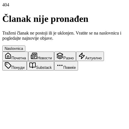
404
Članak nije pronađen
Traženi članak ne postoji ili je uklonjen. Vratite se na naslovnicu i
pogledajte najnovije objave.
Naslovnica
Почетна
Новости
Разно
Актуелно
Понуди
Substack
Повеќе