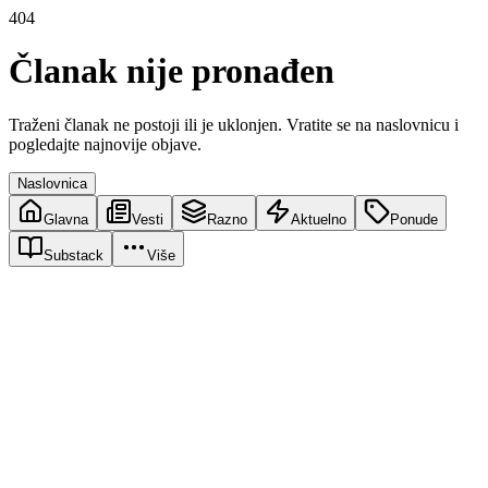
404
Članak nije pronađen
Traženi članak ne postoji ili je uklonjen. Vratite se na naslovnicu i
pogledajte najnovije objave.
Naslovnica
Glavna
Vesti
Razno
Aktuelno
Ponude
Substack
Više