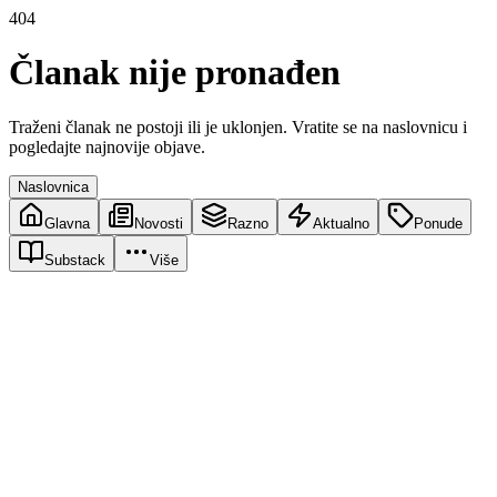
404
Članak nije pronađen
Traženi članak ne postoji ili je uklonjen. Vratite se na naslovnicu i
pogledajte najnovije objave.
Naslovnica
Glavna
Novosti
Razno
Aktualno
Ponude
Substack
Više