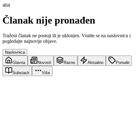
404
Članak nije pronađen
Traženi članak ne postoji ili je uklonjen. Vratite se na naslovnicu i
pogledajte najnovije objave.
Naslovnica
Glavna
Novosti
Razno
Aktualno
Ponude
Substack
Više