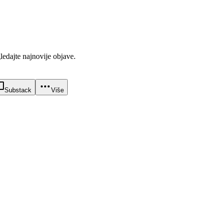
gledajte najnovije objave.
Substack
Više