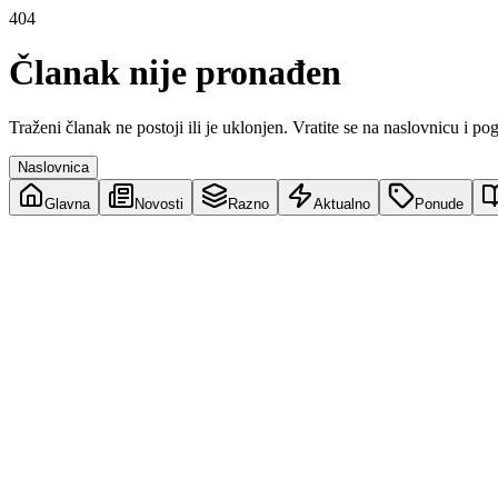
404
Članak nije pronađen
Traženi članak ne postoji ili je uklonjen. Vratite se na naslovnicu i po
Naslovnica
Glavna
Novosti
Razno
Aktualno
Ponude