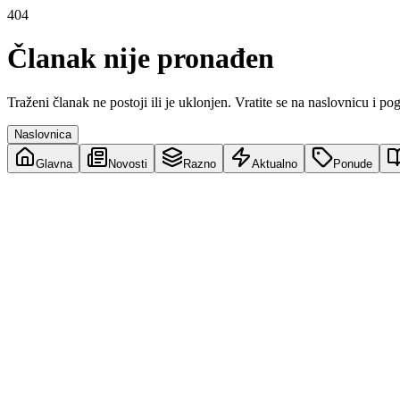
404
Članak nije pronađen
Traženi članak ne postoji ili je uklonjen. Vratite se na naslovnicu i po
Naslovnica
Glavna
Novosti
Razno
Aktualno
Ponude