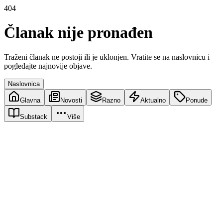
404
Članak nije pronađen
Traženi članak ne postoji ili je uklonjen. Vratite se na naslovnicu i
pogledajte najnovije objave.
Naslovnica
Glavna
Novosti
Razno
Aktualno
Ponude
Substack
Više