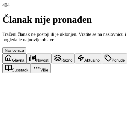
404
Članak nije pronađen
Traženi članak ne postoji ili je uklonjen. Vratite se na naslovnicu i
pogledajte najnovije objave.
Naslovnica
Glavna
Novosti
Razno
Aktualno
Ponude
Substack
Više