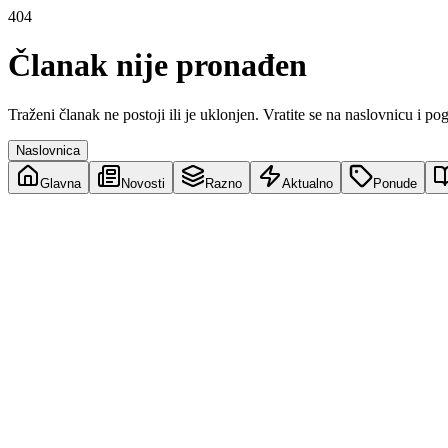
404
Članak nije pronađen
Traženi članak ne postoji ili je uklonjen. Vratite se na naslovnicu i po
Naslovnica
Glavna
Novosti
Razno
Aktualno
Ponude