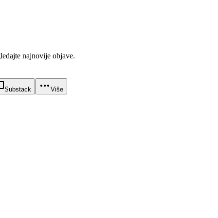
gledajte najnovije objave.
Substack
Više