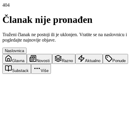
404
Članak nije pronađen
Traženi članak ne postoji ili je uklonjen. Vratite se na naslovnicu i
pogledajte najnovije objave.
Naslovnica
Glavna
Novosti
Razno
Aktualno
Ponude
Substack
Više