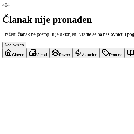
404
Članak nije pronađen
Traženi članak ne postoji ili je uklonjen. Vratite se na naslovnicu i po
Naslovnica
Glavna
Vijesti
Razno
Aktuelno
Ponude