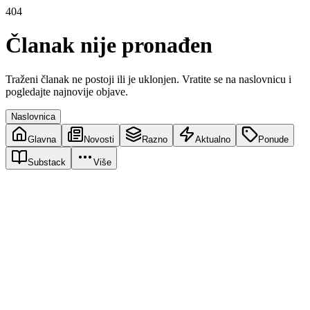
404
Članak nije pronađen
Traženi članak ne postoji ili je uklonjen. Vratite se na naslovnicu i
pogledajte najnovije objave.
Naslovnica
Glavna
Novosti
Razno
Aktualno
Ponude
Substack
Više