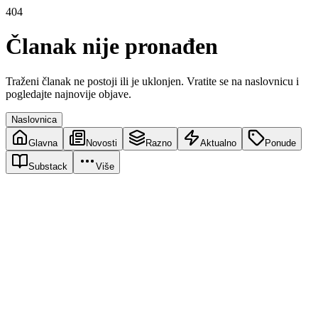
404
Članak nije pronađen
Traženi članak ne postoji ili je uklonjen. Vratite se na naslovnicu i
pogledajte najnovije objave.
Naslovnica
Glavna
Novosti
Razno
Aktualno
Ponude
Substack
Više