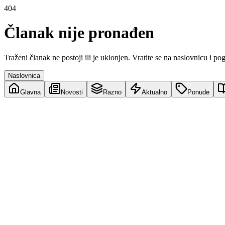
404
Članak nije pronađen
Traženi članak ne postoji ili je uklonjen. Vratite se na naslovnicu i po
Naslovnica
Glavna
Novosti
Razno
Aktualno
Ponude