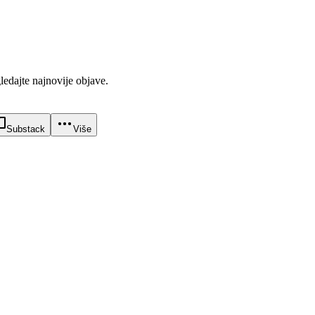
gledajte najnovije objave.
Substack
Više