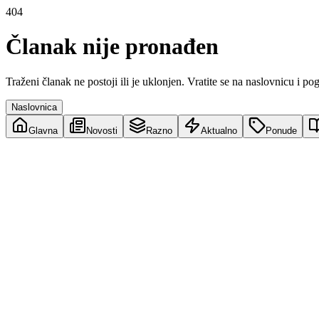
404
Članak nije pronađen
Traženi članak ne postoji ili je uklonjen. Vratite se na naslovnicu i po
Naslovnica
Glavna
Novosti
Razno
Aktualno
Ponude