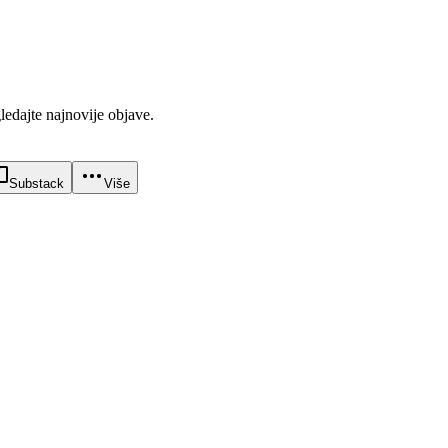
gledajte najnovije objave.
Substack
Više