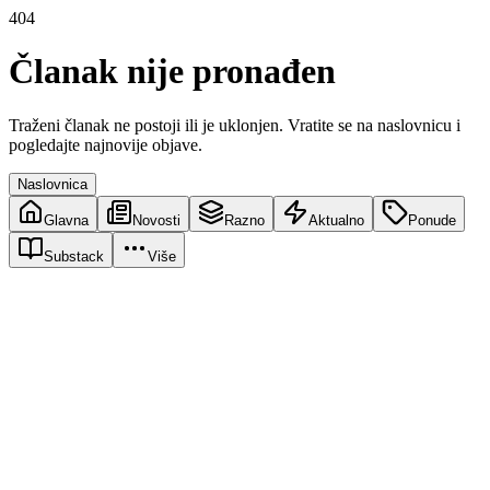
404
Članak nije pronađen
Traženi članak ne postoji ili je uklonjen. Vratite se na naslovnicu i
pogledajte najnovije objave.
Naslovnica
Glavna
Novosti
Razno
Aktualno
Ponude
Substack
Više