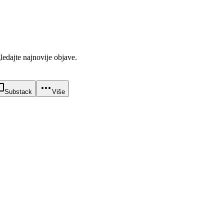
gledajte najnovije objave.
Substack
Više