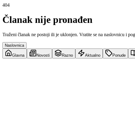
404
Članak nije pronađen
Traženi članak ne postoji ili je uklonjen. Vratite se na naslovnicu i po
Naslovnica
Glavna
Novosti
Razno
Aktualno
Ponude