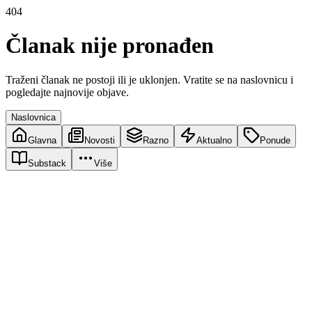
404
Članak nije pronađen
Traženi članak ne postoji ili je uklonjen. Vratite se na naslovnicu i
pogledajte najnovije objave.
Naslovnica
Glavna
Novosti
Razno
Aktualno
Ponude
Substack
Više