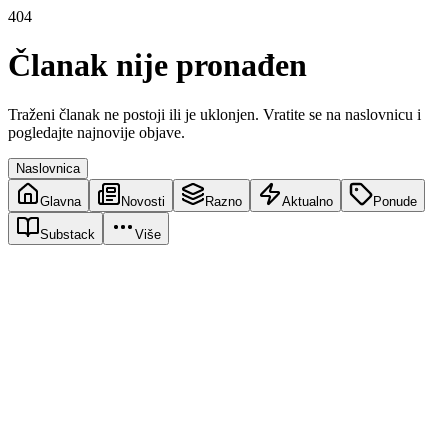
404
Članak nije pronađen
Traženi članak ne postoji ili je uklonjen. Vratite se na naslovnicu i
pogledajte najnovije objave.
Naslovnica
Glavna
Novosti
Razno
Aktualno
Ponude
Substack
Više