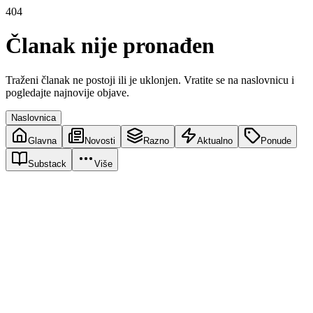
404
Članak nije pronađen
Traženi članak ne postoji ili je uklonjen. Vratite se na naslovnicu i
pogledajte najnovije objave.
Naslovnica
Glavna
Novosti
Razno
Aktualno
Ponude
Substack
Više