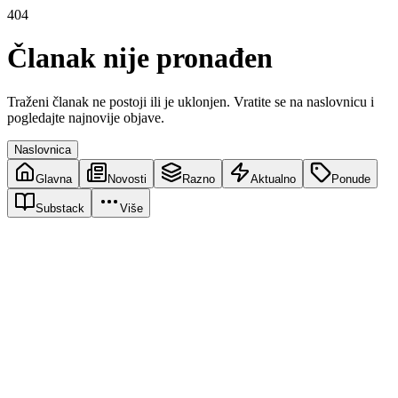
404
Članak nije pronađen
Traženi članak ne postoji ili je uklonjen. Vratite se na naslovnicu i
pogledajte najnovije objave.
Naslovnica
Glavna
Novosti
Razno
Aktualno
Ponude
Substack
Više