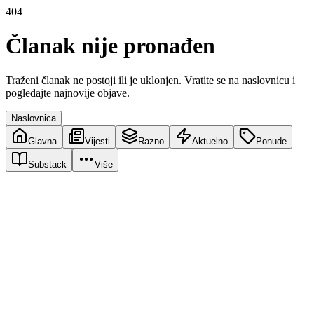
404
Članak nije pronađen
Traženi članak ne postoji ili je uklonjen. Vratite se na naslovnicu i
pogledajte najnovije objave.
Naslovnica
Glavna
Vijesti
Razno
Aktuelno
Ponude
Substack
Više