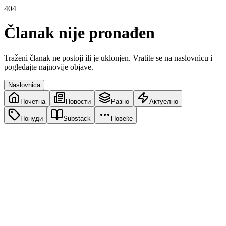
404
Članak nije pronađen
Traženi članak ne postoji ili je uklonjen. Vratite se na naslovnicu i
pogledajte najnovije objave.
Naslovnica
Почетна
Новости
Разно
Актуелно
Понуди
Substack
Повеќе