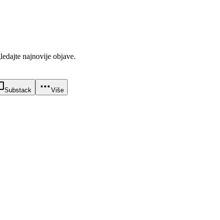
gledajte najnovije objave.
Substack
Više