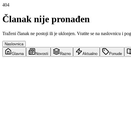
404
Članak nije pronađen
Traženi članak ne postoji ili je uklonjen. Vratite se na naslovnicu i po
Naslovnica
Glavna
Novosti
Razno
Aktualno
Ponude