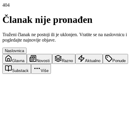
404
Članak nije pronađen
Traženi članak ne postoji ili je uklonjen. Vratite se na naslovnicu i
pogledajte najnovije objave.
Naslovnica
Glavna
Novosti
Razno
Aktualno
Ponude
Substack
Više