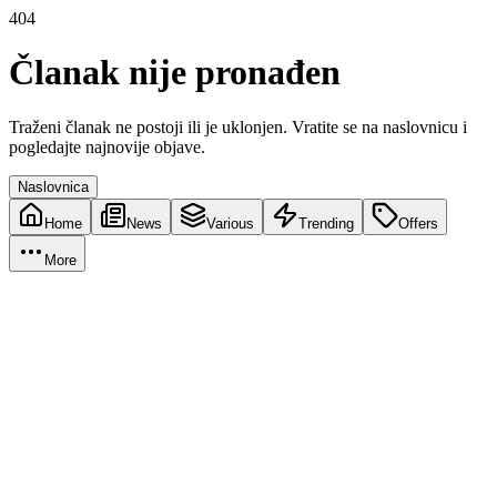
404
Članak nije pronađen
Traženi članak ne postoji ili je uklonjen. Vratite se na naslovnicu i
pogledajte najnovije objave.
Naslovnica
Home
News
Various
Trending
Offers
More