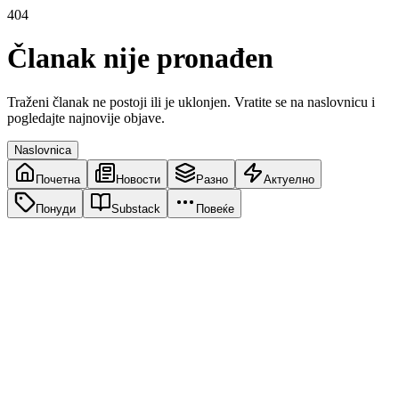
404
Članak nije pronađen
Traženi članak ne postoji ili je uklonjen. Vratite se na naslovnicu i
pogledajte najnovije objave.
Naslovnica
Почетна
Новости
Разно
Актуелно
Понуди
Substack
Повеќе