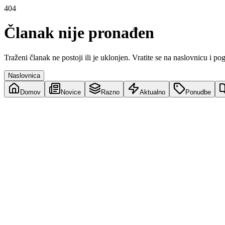
404
Članak nije pronađen
Traženi članak ne postoji ili je uklonjen. Vratite se na naslovnicu i po
Naslovnica
Domov
Novice
Razno
Aktualno
Ponudbe