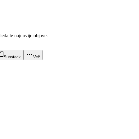
gledajte najnovije objave.
Substack
Več