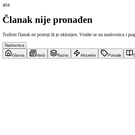
404
Članak nije pronađen
Traženi članak ne postoji ili je uklonjen. Vratite se na naslovnicu i po
Naslovnica
Glavna
Vesti
Razno
Aktuelno
Ponude