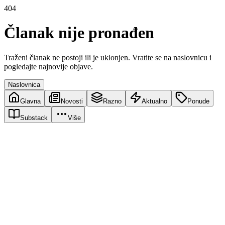
404
Članak nije pronađen
Traženi članak ne postoji ili je uklonjen. Vratite se na naslovnicu i
pogledajte najnovije objave.
Naslovnica
Glavna
Novosti
Razno
Aktualno
Ponude
Substack
Više