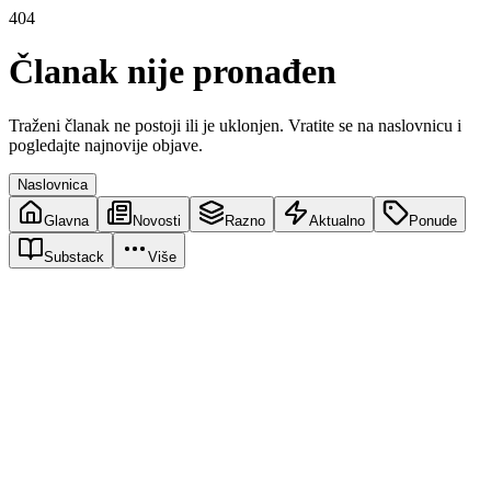
404
Članak nije pronađen
Traženi članak ne postoji ili je uklonjen. Vratite se na naslovnicu i
pogledajte najnovije objave.
Naslovnica
Glavna
Novosti
Razno
Aktualno
Ponude
Substack
Više