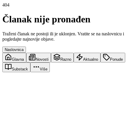
404
Članak nije pronađen
Traženi članak ne postoji ili je uklonjen. Vratite se na naslovnicu i
pogledajte najnovije objave.
Naslovnica
Glavna
Novosti
Razno
Aktualno
Ponude
Substack
Više