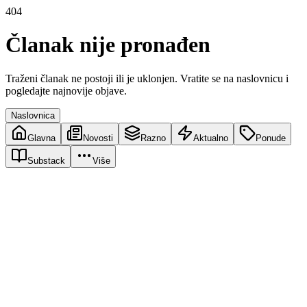
404
Članak nije pronađen
Traženi članak ne postoji ili je uklonjen. Vratite se na naslovnicu i
pogledajte najnovije objave.
Naslovnica
Glavna
Novosti
Razno
Aktualno
Ponude
Substack
Više