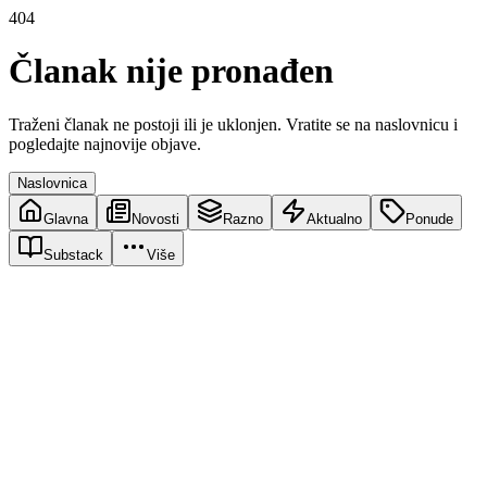
404
Članak nije pronađen
Traženi članak ne postoji ili je uklonjen. Vratite se na naslovnicu i
pogledajte najnovije objave.
Naslovnica
Glavna
Novosti
Razno
Aktualno
Ponude
Substack
Više