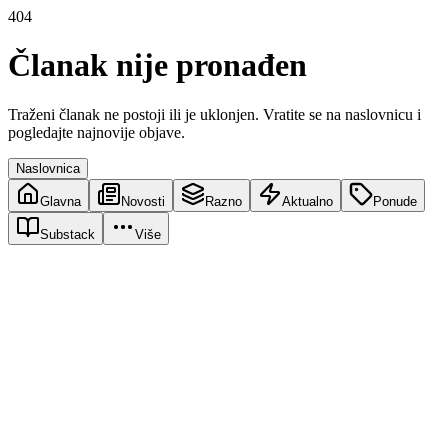
404
Članak nije pronađen
Traženi članak ne postoji ili je uklonjen. Vratite se na naslovnicu i
pogledajte najnovije objave.
Naslovnica
Glavna
Novosti
Razno
Aktualno
Ponude
Substack
Više