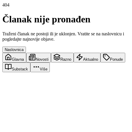
404
Članak nije pronađen
Traženi članak ne postoji ili je uklonjen. Vratite se na naslovnicu i
pogledajte najnovije objave.
Naslovnica
Glavna
Novosti
Razno
Aktualno
Ponude
Substack
Više