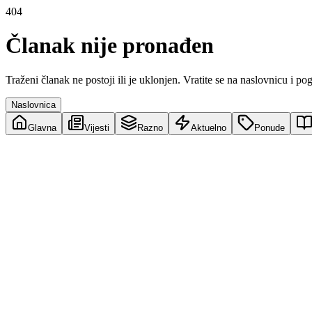
404
Članak nije pronađen
Traženi članak ne postoji ili je uklonjen. Vratite se na naslovnicu i po
Naslovnica
Glavna
Vijesti
Razno
Aktuelno
Ponude