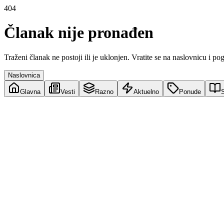
404
Članak nije pronađen
Traženi članak ne postoji ili je uklonjen. Vratite se na naslovnicu i po
Naslovnica
Glavna
Vesti
Razno
Aktuelno
Ponude