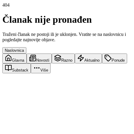
404
Članak nije pronađen
Traženi članak ne postoji ili je uklonjen. Vratite se na naslovnicu i
pogledajte najnovije objave.
Naslovnica
Glavna
Novosti
Razno
Aktualno
Ponude
Substack
Više