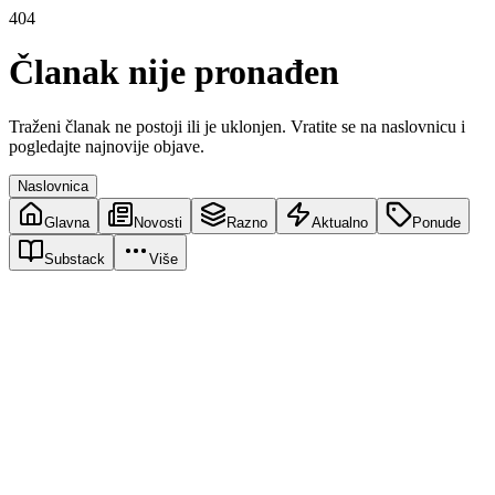
404
Članak nije pronađen
Traženi članak ne postoji ili je uklonjen. Vratite se na naslovnicu i
pogledajte najnovije objave.
Naslovnica
Glavna
Novosti
Razno
Aktualno
Ponude
Substack
Više