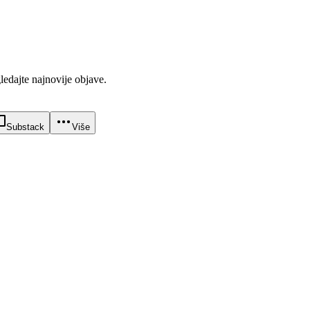
gledajte najnovije objave.
Substack
Više