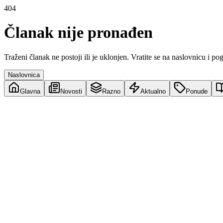
404
Članak nije pronađen
Traženi članak ne postoji ili je uklonjen. Vratite se na naslovnicu i po
Naslovnica
Glavna
Novosti
Razno
Aktualno
Ponude