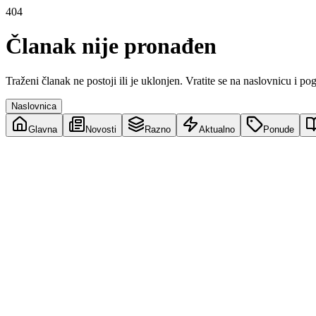
404
Članak nije pronađen
Traženi članak ne postoji ili je uklonjen. Vratite se na naslovnicu i po
Naslovnica
Glavna
Novosti
Razno
Aktualno
Ponude