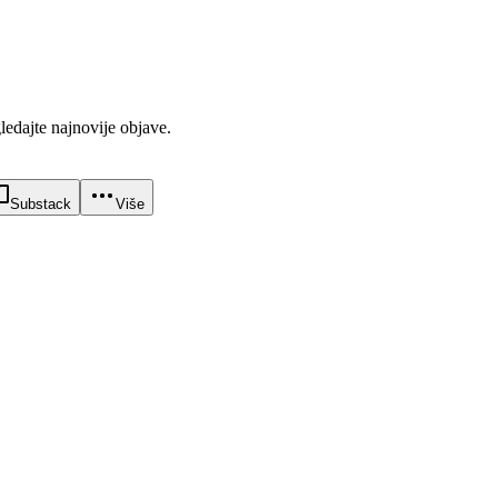
gledajte najnovije objave.
Substack
Više