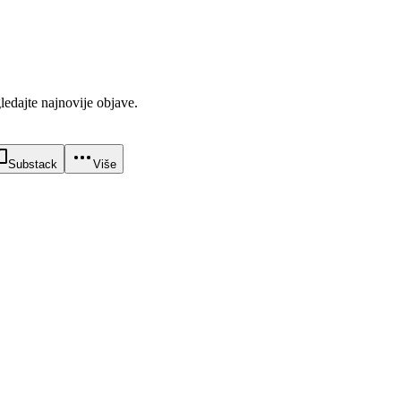
gledajte najnovije objave.
Substack
Više