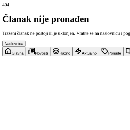
404
Članak nije pronađen
Traženi članak ne postoji ili je uklonjen. Vratite se na naslovnicu i po
Naslovnica
Glavna
Novosti
Razno
Aktualno
Ponude