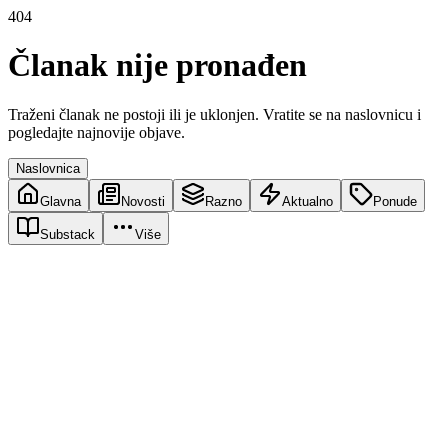
404
Članak nije pronađen
Traženi članak ne postoji ili je uklonjen. Vratite se na naslovnicu i
pogledajte najnovije objave.
Naslovnica
Glavna
Novosti
Razno
Aktualno
Ponude
Substack
Više