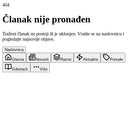
404
Članak nije pronađen
Traženi članak ne postoji ili je uklonjen. Vratite se na naslovnicu i
pogledajte najnovije objave.
Naslovnica
Glavna
Novosti
Razno
Aktualno
Ponude
Substack
Više