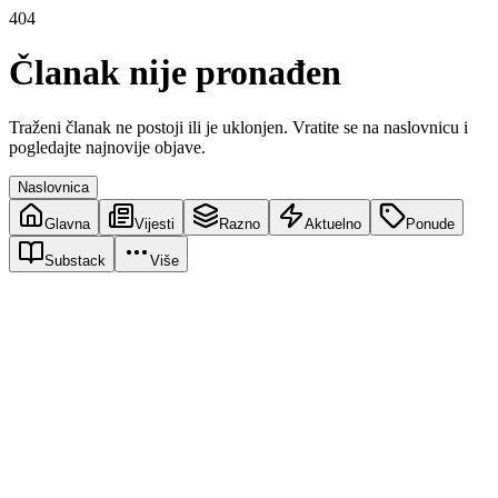
404
Članak nije pronađen
Traženi članak ne postoji ili je uklonjen. Vratite se na naslovnicu i
pogledajte najnovije objave.
Naslovnica
Glavna
Vijesti
Razno
Aktuelno
Ponude
Substack
Više