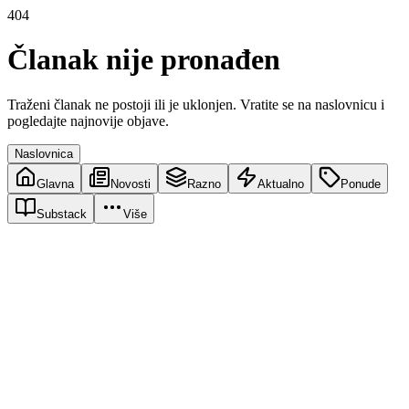
404
Članak nije pronađen
Traženi članak ne postoji ili je uklonjen. Vratite se na naslovnicu i
pogledajte najnovije objave.
Naslovnica
Glavna
Novosti
Razno
Aktualno
Ponude
Substack
Više