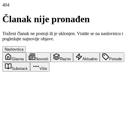
404
Članak nije pronađen
Traženi članak ne postoji ili je uklonjen. Vratite se na naslovnicu i
pogledajte najnovije objave.
Naslovnica
Glavna
Novosti
Razno
Aktualno
Ponude
Substack
Više