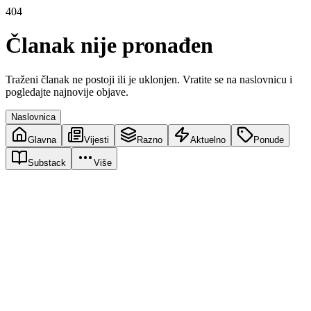
404
Članak nije pronađen
Traženi članak ne postoji ili je uklonjen. Vratite se na naslovnicu i
pogledajte najnovije objave.
Naslovnica
Glavna
Vijesti
Razno
Aktuelno
Ponude
Substack
Više