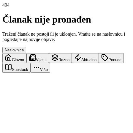
404
Članak nije pronađen
Traženi članak ne postoji ili je uklonjen. Vratite se na naslovnicu i
pogledajte najnovije objave.
Naslovnica
Glavna
Vijesti
Razno
Aktuelno
Ponude
Substack
Više